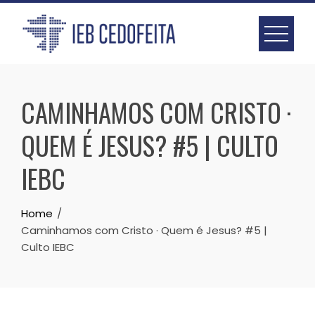
Skip
to
content
CAMINHAMOS COM CRISTO ·
QUEM É JESUS? #5 | CULTO
IEBC
Home
Caminhamos com Cristo · Quem é Jesus? #5 |
Culto IEBC