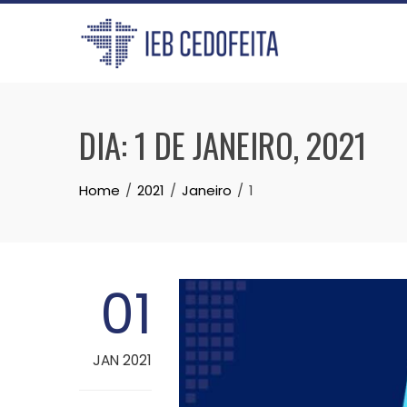
Skip
to
content
DIA:
1 DE JANEIRO, 2021
Home
2021
Janeiro
1
01
JAN 2021