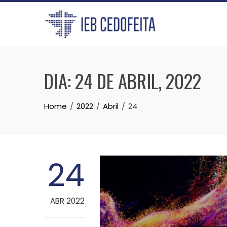
Skip
to
content
DIA:
24 DE ABRIL, 2022
Home
2022
Abril
24
24
ABR 2022