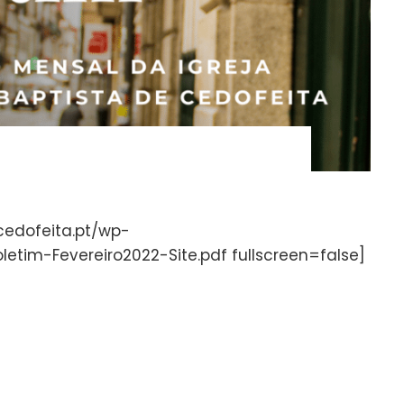
bcedofeita.pt/wp-
etim-Fevereiro2022-Site.pdf fullscreen=false]