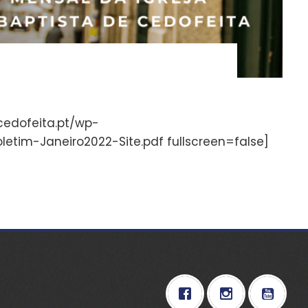
bcedofeita.pt/wp-
etim-Janeiro2022-Site.pdf fullscreen=false]