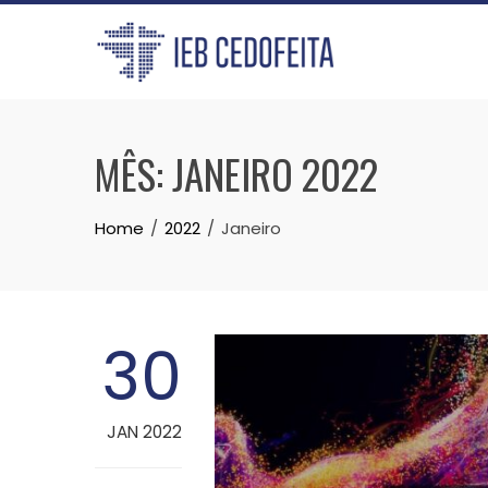
Skip
to
content
MÊS:
JANEIRO 2022
Home
2022
Janeiro
30
JAN 2022