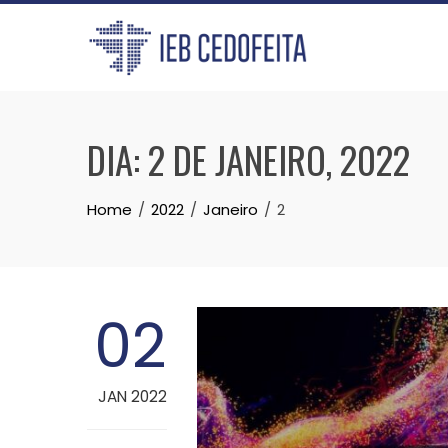
Skip
to
content
DIA:
2 DE JANEIRO, 2022
Home
2022
Janeiro
2
02
JAN 2022