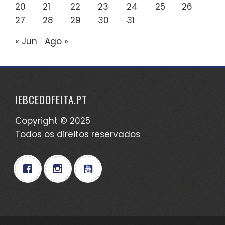
20
21
22
23
24
25
26
27
28
29
30
31
« Jun
Ago »
IEBCEDOFEITA.PT
Copyright © 2025
Todos os direitos reservados