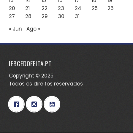
13
14
15
16
17
18
19
20
21
22
23
24
25
26
27
28
29
30
31
« Jun
Ago »
IEBCEDOFEITA.PT
Copyright © 2025
Todos os direitos reservados