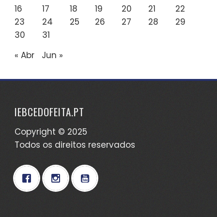
16
17
18
19
20
21
22
23
24
25
26
27
28
29
30
31
« Abr
Jun »
IEBCEDOFEITA.PT
Copyright © 2025
Todos os direitos reservados