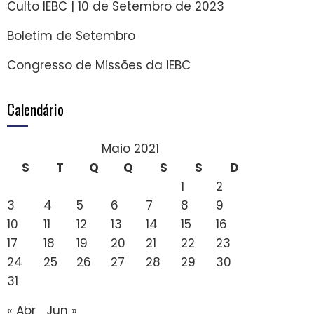
Culto IEBC | 10 de Setembro de 2023
Boletim de Setembro
Congresso de Missões da IEBC
Calendário
Maio 2021
S
T
Q
Q
S
S
D
1
2
3
4
5
6
7
8
9
10
11
12
13
14
15
16
17
18
19
20
21
22
23
24
25
26
27
28
29
30
31
« Abr
Jun »